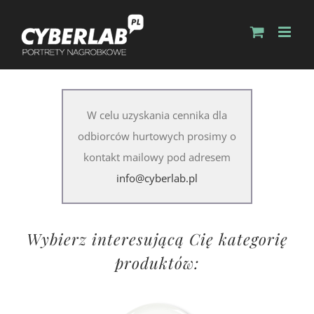
W celu uzyskania cennika dla
odbiorców hurtowych prosimy o
kontakt mailowy pod adresem
info@cyberlab.pl
Wybierz interesującą Cię kategorię
produktów: