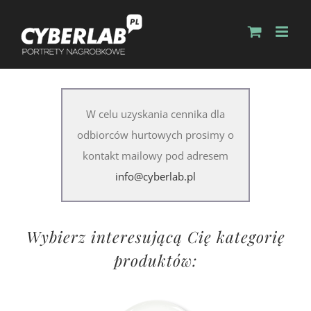
W celu uzyskania cennika dla
odbiorców hurtowych prosimy o
kontakt mailowy pod adresem
info@cyberlab.pl
Wybierz interesującą Cię kategorię
produktów: