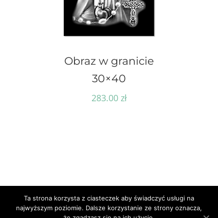
Obraz w granicie
30×40
283.00
zł
Ta strona korzysta z ciasteczek aby świadczyć usługi na
najwyższym poziomie. Dalsze korzystanie ze strony oznacza,
© Cyberlab.pl -
2026 | Wszelkie prawa
że zgadzasz się na ich użycie.