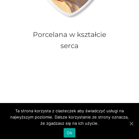
Porcelana w kształcie
serca
Ta strona korzysta z ciasteczek aby świadczyć usługi na
najwyższym poziomie. Dalsze korzystanie ze strony oznacza,
© Cyberlab.pl -
2026 | Wszelkie prawa
że zgadzasz się na ich użycie.
zastrzeżone |
Regulamin
|
Polityka prywatności
|
Metody
Ok
płatności
|
Kontakt