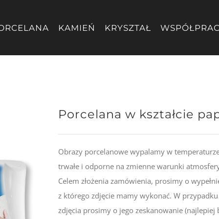
ORCELANA
KAMIEŃ
KRYSZTAŁ
WSPÓŁPRA
Porcelana w kształcie pa
Obrazy porcelanowe wypalamy w temperaturze 8
trwałe i odporne na zmienne warunki atmosfer
Celem złożenia zamówienia, prosimy o wypełnie
z którego zdjęcie mamy wykonać. W przypadku 
zdjęcia prosimy o jego zeskanowanie (najlepiej 