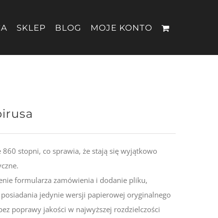
CA
SKLEP
BLOG
MOJE KONTO
pirusa
60 stopni, co sprawia, że stają się wyjątkowo
yczne.
nie formularza zamówienia i dodanie pliku,
posiadania jedynie wersji papierowej oryginalnego
bez poprawy jakości w najwyższej rozdzielczości