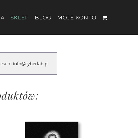
CA
SKLEP
BLOG
MOJE KONTO
dresem
info@cyberlab.pl
roduktów: