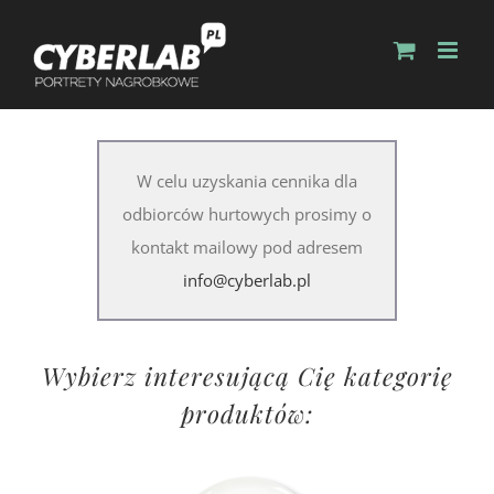
W celu uzyskania cennika dla
odbiorców hurtowych prosimy o
kontakt mailowy pod adresem
info@cyberlab.pl
Wybierz interesującą Cię kategorię
produktów: