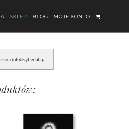
CA
SKLEP
BLOG
MOJE KONTO
dresem
info@cyberlab.pl
roduktów: